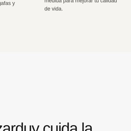
medida para mejorar tu calidad
gafas y
de vida.
zarduy cuida la