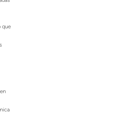
adas
o que
s
 en
ónica