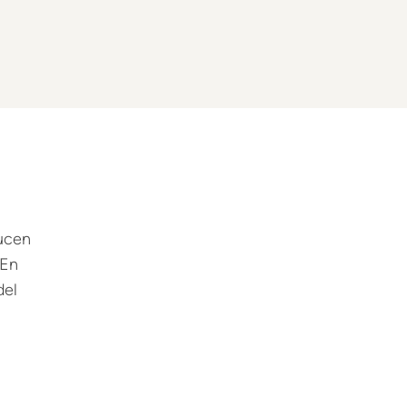
ducen
 En
del