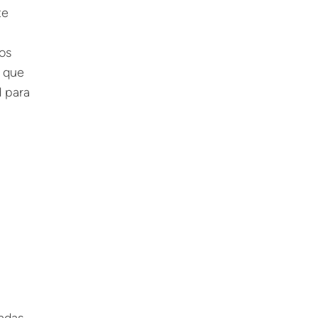
te
los
s que
d para