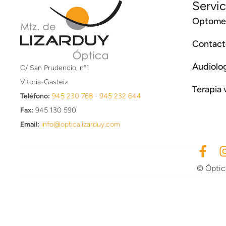
Servic
Optomet
Contact
Audiolo
C/ San Prudencio, nº1
Vitoria-Gasteiz
Terapia 
Teléfono:
945 230 768
·
945 232 644
Fax:
945 130 590
Email:
info@opticalizarduy.com
© Óptica