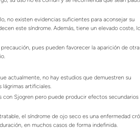
argo, su uso no es común y se recomienda que sean paut
lo, no existen evidencias suficientes para aconsejar su
adecen este síndrome. Además, tiene un elevado coste, l
precaución, pues pueden favorecer la aparición de otra
o.
que actualmente, no hay estudios que demuestren su
 lágrimas artificiales.
es con Sjogren pero puede producir efectos secundarios
 tratable, el síndrome de ojo seco es una enfermedad cr
 duración, en muchos casos de forma indefinida.