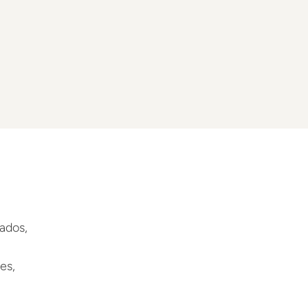
iados,
es,