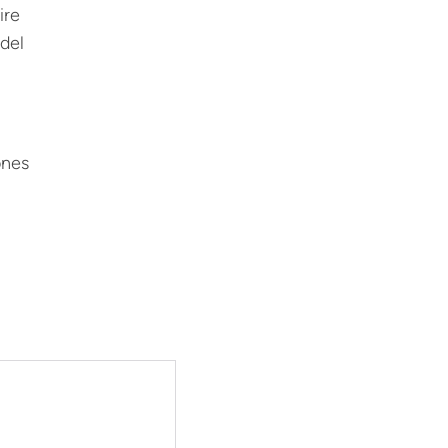
ire
 del
ones