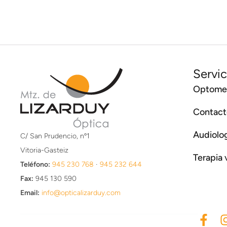
Servic
Optomet
Contact
Audiolo
C/ San Prudencio, nº1
Vitoria-Gasteiz
Terapia 
Teléfono:
945 230 768
·
945 232 644
Fax:
945 130 590
Email:
info@opticalizarduy.com