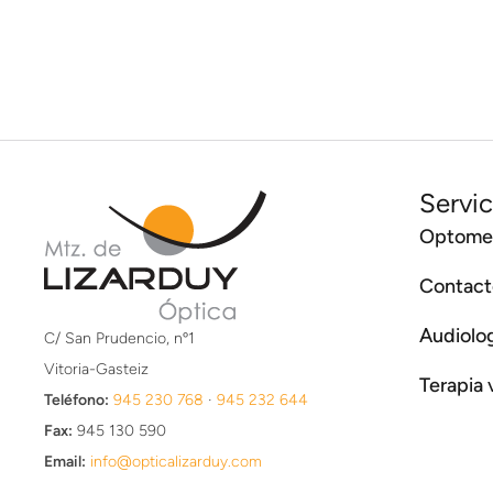
Servic
Optomet
Contact
Audiolo
C/ San Prudencio, nº1
Vitoria-Gasteiz
Terapia 
Teléfono:
945 230 768
·
945 232 644
Fax:
945 130 590
Email:
info@opticalizarduy.com