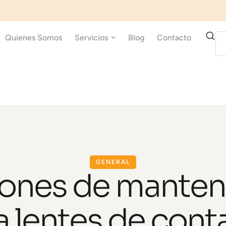
Quienes Somos
Servicios
Blog
Contacto
GENERAL
iones de mante
a lentes de cont