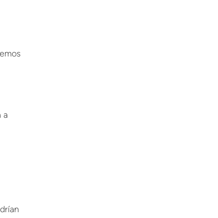
eremos
a a
drían